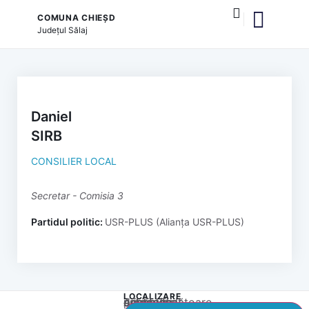
COMUNA CHIEȘD
Județul
Sălaj
și serviciile publice
Daniel
SIRB
CONSILIER LOCAL
secretar - Comisia 3
Partidul politic:
USR-PLUS (Alianța USR-PLUS)
LOCALIZARE
Acest conținut este blocat până când acceptați categoria corespunzătoare de cookie-uri.