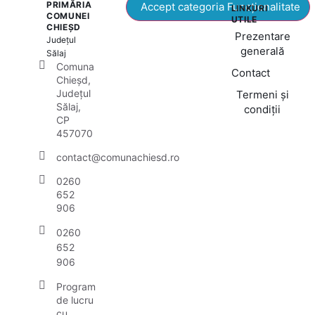
PRIMĂRIA
Accept categoria Funcționalitate
LINKURI
COMUNEI
UTILE
CHIEȘD
Prezentare
Județul
generală
Sălaj
Comuna
Contact
Chieșd,
Județul
Termeni și
Sălaj,
condiții
CP
457070
contact@comunachiesd.ro
0260
652
906
0260
652
906
Program
de lucru
cu