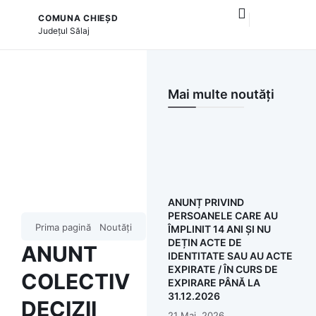
COMUNA CHIEȘD
și serviciile publice
Județul
Sălaj
Mai multe noutăți
ANUNȚ PRIVIND
PERSOANELE CARE AU
Prima pagină
Noutăți
ÎMPLINIT 14 ANI ȘI NU
DEȚIN ACTE DE
ANUNT
IDENTITATE SAU AU ACTE
EXPIRATE / ÎN CURS DE
COLECTIV
EXPIRARE PÂNĂ LA
31.12.2026
DECIZII
21 Mai, 2026