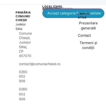
LOCALIZARE
Acest conținut este blocat până când acceptați categoria corespunzătoare de cookie-uri.
PRIMĂRIA
Accept categoria Funcționalitate
LINKURI
COMUNEI
UTILE
CHIEȘD
Prezentare
Județul
generală
Sălaj
Comuna
Contact
Chieșd,
Județul
Termeni și
Sălaj,
condiții
CP
457070
contact@comunachiesd.ro
0260
652
906
0260
652
906