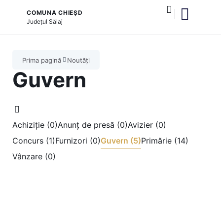
COMUNA CHIEȘD
Județul
Sălaj
și serviciile publice
Prima pagină
Noutăți
Guvern
Achiziție (0)
Anunț de presă (0)
Avizier (0)
Concurs (1)
Furnizori (0)
Guvern (5)
Primărie (14)
Vânzare (0)