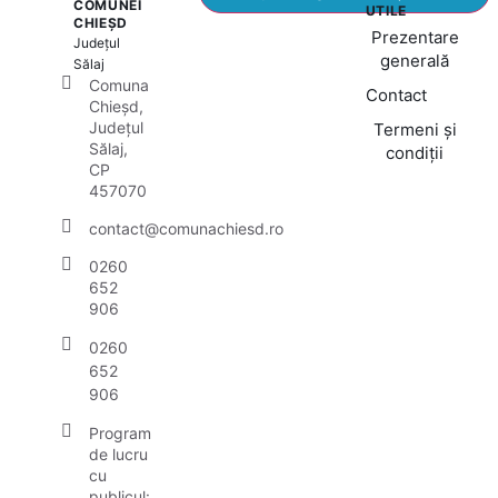
COMUNEI
UTILE
CHIEȘD
Prezentare
Județul
generală
Sălaj
Comuna
Contact
Chieșd,
Județul
Termeni și
Sălaj,
condiții
CP
457070
contact@comunachiesd.ro
0260
652
906
0260
652
906
Program
de lucru
cu
publicul: