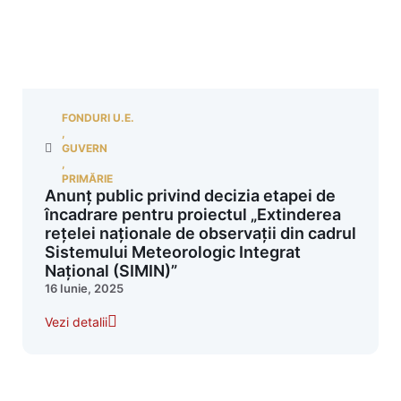
FONDURI U.E.
,
GUVERN
,
PRIMĂRIE
Anunț public privind decizia etapei de
încadrare pentru proiectul „Extinderea
rețelei naționale de observații din cadrul
Sistemului Meteorologic Integrat
Național (SIMIN)”
16 Iunie, 2025
Vezi detalii